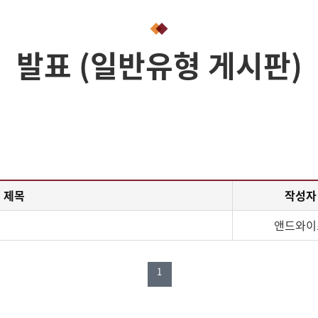
웹진
발표 (일반유형 게시판)
유튜브 (동영상)
썸네일 게시판
슬라이드 (img_youtube2)
제목
작성자
앤드와이
1