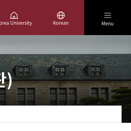
orea University
Korean
Menu
판)